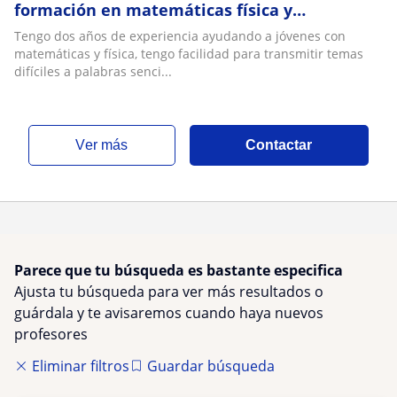
formación en matemáticas física y
programación, soy apasionado de las ciencias
Tengo dos años de experiencia ayudando a jóvenes con
y docencia
matemáticas y física, tengo facilidad para transmitir temas
difíciles a palabras senci...
ver más
Contactar
Parece que tu búsqueda es bastante especifica
Ajusta tu búsqueda para ver más resultados o
guárdala y te avisaremos cuando haya nuevos
profesores
Eliminar filtros
Guardar búsqueda