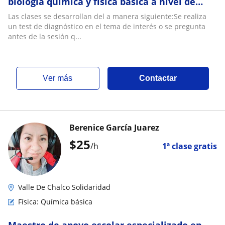
biología química y física básica a nivel de
secundaria y preparatoria
Las clases se desarrollan del a manera siguiente:Se realiza
un test de diagnóstico en el tema de interés o se pregunta
antes de la sesión q...
ver más
Contactar
Berenice García Juarez
$
25
/h
1ª clase gratis
Valle De Chalco Solidaridad
Física: Química básica