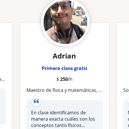
Adrian
Primera clase gratis
ca
$
250
/h
Maestro de física y matemáticas, actualmente terminando la carrera de ingeniería física
Soy
En clase identifícamos de
manera exacta cuáles son los
conceptos tanto físicos