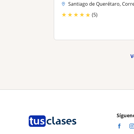
Santiago de Querétaro, Corregidora, El Marqué
★
★
★
★
★
(5)
V
Síguen