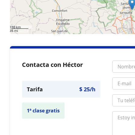
10 km
5 mi
Contacta con Héctor
Tarifa
$
25
/h
1ª clase gratis