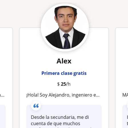
Alex
Primera clase gratis
$
25
/h
l
¡Hola! Soy Alejandro, ingeniero en mecatrónica egresado del ITESM. He dado clases a mis compañeros desde hace mas de 3 años mejora
M
Desde la secundaria, me di
cuenta de que muchos