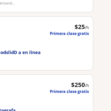
ensand...
$
25
/h
Primera clase gratis
odslidD a en línea
$
250
/h
Primera clase gratis
tografa