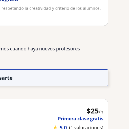
 respetando la creatividad y criterio de los alumnos.
remos cuando haya nuevos profesores
sarte
$
25
/h
Primera clase gratis
★
5.0
(1 valoraciones)