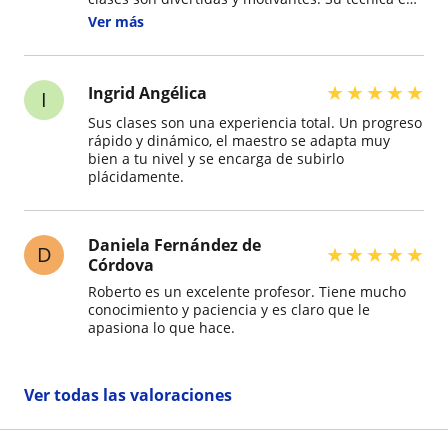
excelente haciendo que sus alumnos aprendan lo
Ver más
máximo. Lo recomiendo ampliamente.
★
★
★
★
★
Ingrid Angélica
I
Sus clases son una experiencia total. Un progreso
rápido y dinámico, el maestro se adapta muy
bien a tu nivel y se encarga de subirlo
plácidamente.
Daniela Fernández de
D
★
★
★
★
★
Córdova
Roberto es un excelente profesor. Tiene mucho
conocimiento y paciencia y es claro que le
apasiona lo que hace.
Ver todas las valoraciones