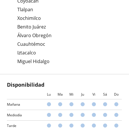
Coyoacán
Tlalpan
Xochimilco
Benito Juárez
Álvaro Obregón
Cuauhtémoc
Iztacalco
Miguel Hidalgo
Disponibilidad
Lu
Ma
Mi
Ju
Vi
Sá
Do
Mañana
Mediodía
Tarde