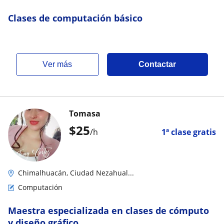
Clases de computación básico
ver más
Contactar
Tomasa
$
25
/h
1ª clase gratis
Chimalhuacán, Ciudad Nezahual...
Computación
Maestra especializada en clases de cómputo
y diseño gráfico