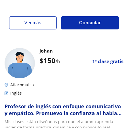
ver más
Contactar
Johan
$
150
/h
1ª clase gratis
Atlacomulco
Inglés
Profesor de inglés con enfoque comunicativo
y empático. Promuevo la confianza al hablary
la claridad en la comprensión
Mis clases están diseñadas para que el alumno aprenda
inglés de forma práctica, dinámica y con propósito real.