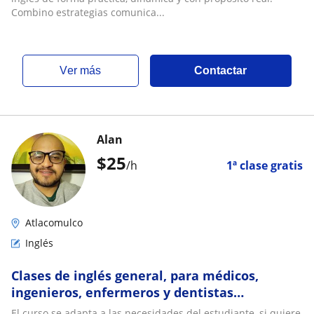
Combino estrategias comunica...
ver más
Contactar
Alan
$
25
/h
1ª clase gratis
Atlacomulco
Inglés
Clases de inglés general, para médicos,
ingenieros, enfermeros y dentistas
impartidas por estudiante de octavo
El curso se adapta a las necesidades del estudiante, si quiere