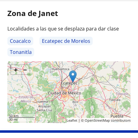
Zona de Janet
Localidades a las que se desplaza para dar clase
Coacalco
Ecatepec de Morelos
Tonanitla
+
−
50 km
30 mi
Leaflet
| ©
OpenStreetMap
contributors