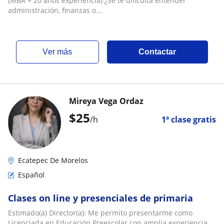
(MBA + 20 años experiencia) ¿Se te dificulta entender
administración, finanzas o...
ver más
Contactar
Mireya Vega Ordaz
$
25
/h
1ª clase gratis
Ecatepec De Morelos
Español
Clases on line y presenciales de primaria
Estimado(a) Director(a): Me permito presentarme como
Licenciada en Educación Preescolar con amplia experiencia