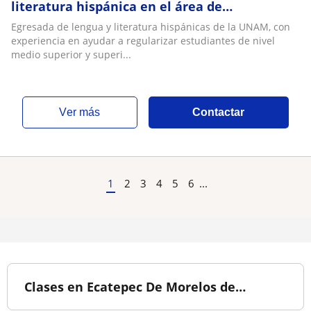
literatura hispánica en el área de
preparatoria y universidad
Egresada de lengua y literatura hispánicas de la UNAM, con
experiencia en ayudar a regularizar estudiantes de nivel
medio superior y superi...
ver más
Contactar
1
2
3
4
5
6
...
Clases en Ecatepec De Morelos de…