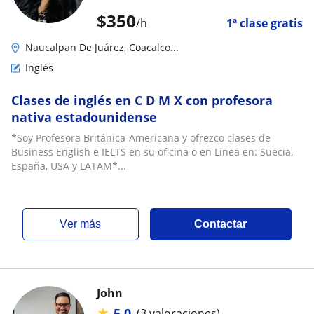
$
350
/h
1ª clase gratis
Naucalpan De Juárez, Coacalco...
Inglés
Clases de inglés en C D M X con profesora
nativa estadounidense
*Soy Profesora Británica-Americana y ofrezco clases de
Business English e IELTS en su oficina o en Línea en: Suecia,
España, USA y LATAM*...
ver más
Contactar
John
★
5.0
(3 valoraciones)