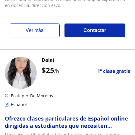
en docencia, dirección esco...
ver más
Contactar
Dalai
$
25
/h
1ª clase gratis
Ecatepec De Morelos
Español
Ofrezco clases particulares de Español online
dirigidas a estudiantes que necesiten
reforzar sus conocimientos
Mis clases de Español están enfocadas en que el alumno