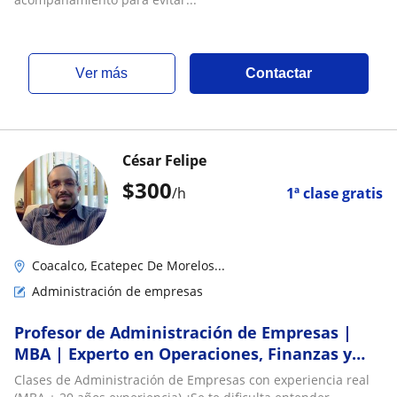
ver más
Contactar
César Felipe
$
300
/h
1ª clase gratis
Coacalco, Ecatepec De Morelos...
Administración de empresas
Profesor de Administración de Empresas |
MBA | Experto en Operaciones, Finanzas y
Proyectos | +20 años de experiencia
Clases de Administración de Empresas con experiencia real