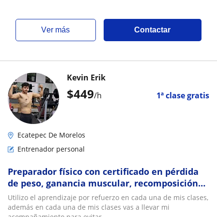
ver más
Contactar
Kevin Erik
$
449
/h
1ª clase gratis
Ecatepec De Morelos
Entrenador personal
Preparador físico con certificado en pérdida
de peso, ganancia muscular, recomposición
corporal, hidratación, suplementación y mas
Utilizo el aprendizaje por refuerzo en cada una de mis clases,
además en cada una de mis clases vas a llevar mi
acompañamiento para evitar...