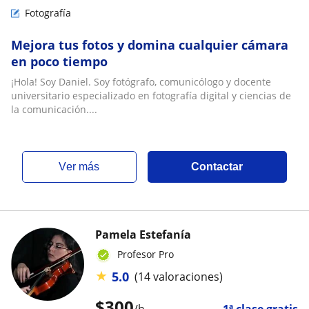
Fotografía
Mejora tus fotos y domina cualquier cámara
en poco tiempo
¡Hola! Soy Daniel. Soy fotógrafo, comunicólogo y docente
universitario especializado en fotografía digital y ciencias de
la comunicación....
ver más
Contactar
Pamela Estefanía
Profesor Pro
★
5.0
(14 valoraciones)
$
300
/h
1ª clase gratis