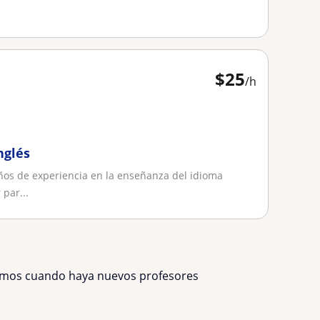
$
25
/h
nglés
ños de experiencia en la enseñanza del idioma
 par...
remos cuando haya nuevos profesores