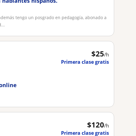
a hablantes hispanos.
, además tengo un posgrado en pedagogía, abonado a
...
$
25
/h
Primera clase gratis
online
$
120
/h
Primera clase gratis