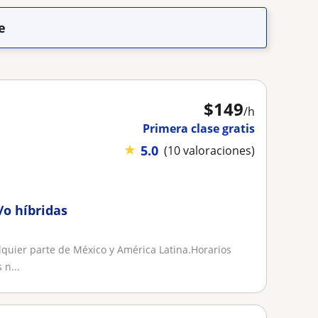
e
$
149
/h
Primera clase gratis
★
5.0
(10 valoraciones)
/o híbridas
lquier parte de México y América Latina.Horarios
 n...