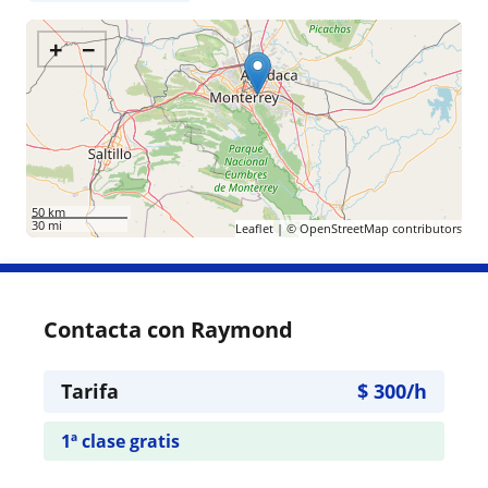
+
−
50 km
30 mi
Leaflet
| ©
OpenStreetMap
contributors
Contacta con Raymond
Tarifa
$
300
/h
1ª clase gratis