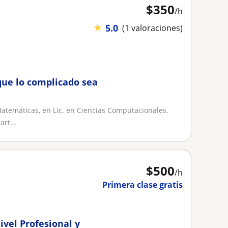
$
350
/h
★
5.0
(1 valoraciones)
que lo complicado sea
Matemáticas, en Lic. en Ciencias Computacionales.
rt...
$
500
/h
Primera clase gratis
ivel Profesional y