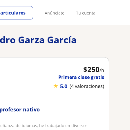
particulares
Anúnciate
Tu cuenta
edro Garza García
$
250
/h
Primera clase gratis
★
5.0
(4 valoraciones)
 profesor nativo
eñanza de idiomas, he trabajado en diversos