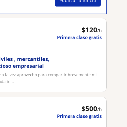
Publicar anuncio
$
120
/h
Primera clase gratis
viles , mercantiles,
cioso empresarial
y a la vez aprovecho para compartir brevemente mi
a in...
$
500
/h
Primera clase gratis