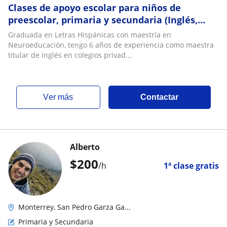
Clases de apoyo escolar para niños de
preescolar, primaria y secundaria (Inglés,
Español y Matemáticas)
Graduada en Letras Hispánicas con maestría en
Neuroeducación, tengo 6 años de experiencia como maestra
titular de inglés en colegios privad...
ver más
Contactar
Alberto
$
200
/h
1ª clase gratis
Monterrey, San Pedro Garza Ga...
Primaria y Secundaria