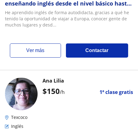
enseñando inglés desde el nivel básico hasta
intermedio ¡Thank you!
He aprendido inglés de forma autodidacta, gracias a qué he
tenido la oportunidad de viajar a Europa, conocer gente de
muchos lugares y desd...
ver más
Contactar
Ana Lilia
$
150
/h
1ª clase gratis
Texcoco
Inglés