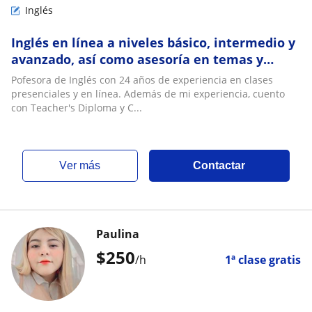
Inglés
Inglés en línea a niveles básico, intermedio y
avanzado, así como asesoría en temas y
habilidades específicos
Pofesora de Inglés con 24 años de experiencia en clases
presenciales y en línea. Además de mi experiencia, cuento
con Teacher's Diploma y C...
ver más
Contactar
Paulina
$
250
/h
1ª clase gratis