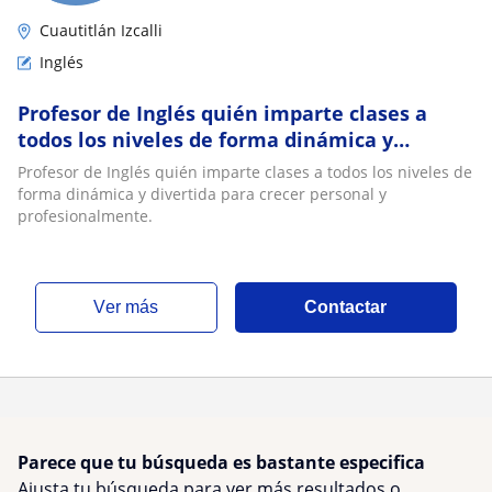
Cuautitlán Izcalli
Inglés
Profesor de Inglés quién imparte clases a
todos los niveles de forma dinámica y
divertida para crecer personal y
Profesor de Inglés quién imparte clases a todos los niveles de
profesionalmente
forma dinámica y divertida para crecer personal y
profesionalmente.
ver más
Contactar
Parece que tu búsqueda es bastante especifica
Ajusta tu búsqueda para ver más resultados o