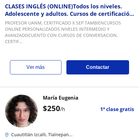
CLASES INGLÉS (ONLINE)Todos los niveles.
Adolescente y adultos. Cursos de certificación
si como de negocios a través de plataforma
PROFESOR UANM, CERITFICADO X SEP TAMBIENCURSOS
ONLINE PERSONALIZADOS NIVELES INTERMEDIO Y
AVANZADOCUENTO CON CURSOS DE CONVERSACION,
CERTIF...
ver más
Contactar
María Eugenia
$
250
/h
1ª clase gratis
Cuautitlán Izcalli, Tlalnepan...