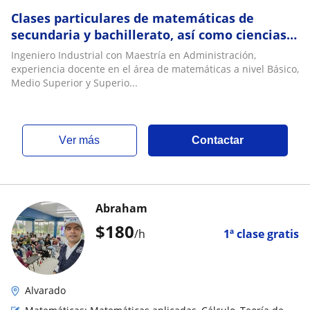
Clases particulares de matemáticas de
secundaria y bachillerato, así como ciencias
(Física) y temas de administración
Ingeniero Industrial con Maestría en Administración,
experiencia docente en el área de matemáticas a nivel Básico,
Medio Superior y Superio...
ver más
Contactar
Abraham
$
180
/h
1ª clase gratis
Alvarado