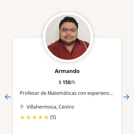
Armando
$
150
/h
Profesor de Matemáticas con experiencia en educación básica, preparatoria y universidad
Villahermosa, Centro
★
★
★
★
★
(5)