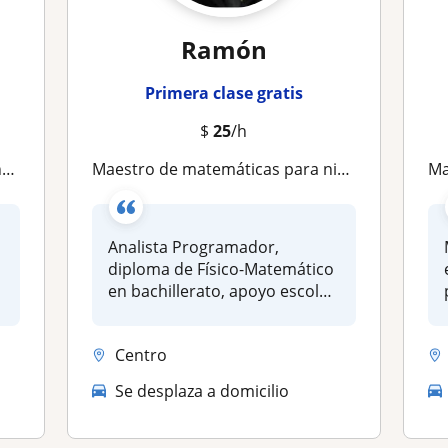
Ramón
Primera clase gratis
$
25
/h
os
Maestro de matemáticas para niños y adultos
Mae
a
Analista Programador,
diploma de Físico-Matemático
en bachillerato, apoyo escolar
en...
Centro
Se desplaza a domicilio