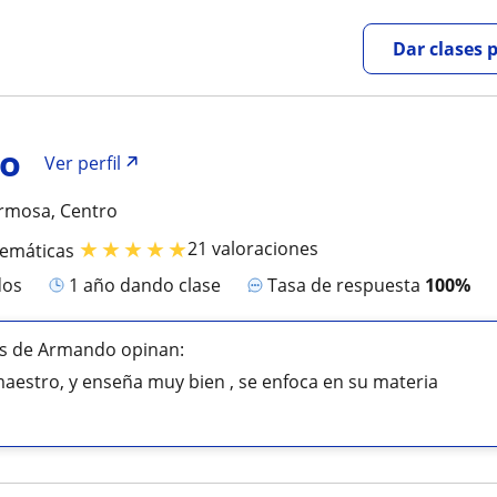
Dar clases 
o
Ver perfil
ermosa, Centro
★
★
★
★
★
21 valoraciones
temáticas
dos
1 año dando clase
Tasa de respuesta
100%
s de Armando opinan:
aestro, y enseña muy bien , se enfoca en su materia