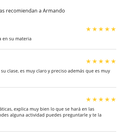
onas recomiendan a Armando
★
★
★
★
★
a en su materia
★
★
★
★
★
 su clase, es muy claro y preciso además que es muy
★
★
★
★
★
icas, explica muy bien lo que se hará en las
endes alguna actividad puedes preguntarle y te la