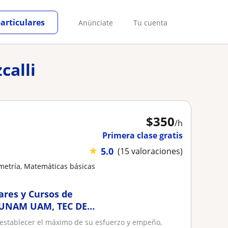
particulares
Anúnciate
Tu cuenta
calli
$
350
/h
Primera clase gratis
★
5.0
(15 valoraciones)
metría, Matemáticas básicas
ares y Cursos de
N,UNAM UAM, TEC DE
as por Ingeniero en
 establecer el máximo de su esfuerzo y empeño,