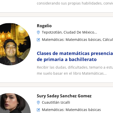
Automatización con MBA y mas d
considerando sus propias habilidades, convic
Experiencia. Realizo test y prueb
vocacional
Rogelio
Tepotzotlán, Ciudad De México...
Matemáticas: Matemáticas básicas, Cálcul
Clases de matemáticas presencial
de primaria a bachillerato
Recibir las dudas, dificultades, temario a es
me suelo basar en el libro Matemáticas...
Sury Saday Sanchez Gomez
Cuautitlán Izcalli
Matemáticas: Matemáticas básicas