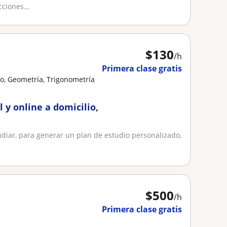
e 10 años de
ciones...
as de orientación
$
130
/h
Primera clase gratis
o, Geometría, Trigonometría
 y online a domicilio,
tudiar, para generar un plan de estudio personalizado,
$
500
/h
Primera clase gratis