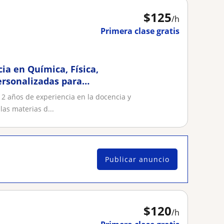
$
125
/h
Primera clase gratis
ia en Química, Física,
ersonalizadas para
2 años de experiencia en la docencia y
as materias d...
Publicar anuncio
$
120
/h