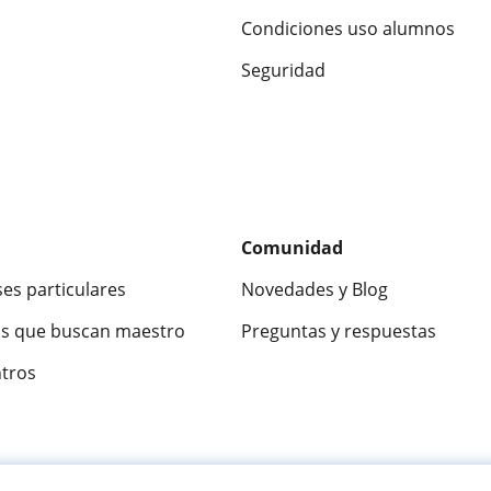
Condiciones uso alumnos
Seguridad
Comunidad
ses particulares
Novedades y Blog
s que buscan maestro
Preguntas y respuestas
ntros
ca
9,5/10
★★★★★
9,5/10
305915
opinion