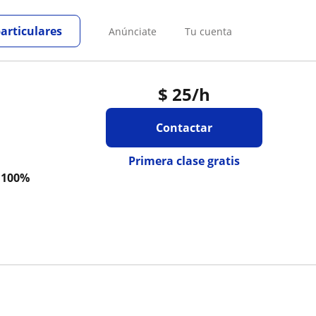
particulares
Anúnciate
Tu cuenta
$
25
/h
Contactar
Primera clase gratis
a
100%