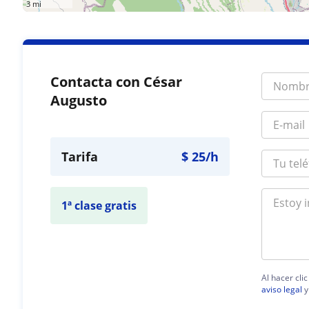
3 mi
Contacta con César
Augusto
Tarifa
$
25
/h
1ª clase gratis
Al hacer cli
aviso legal
y