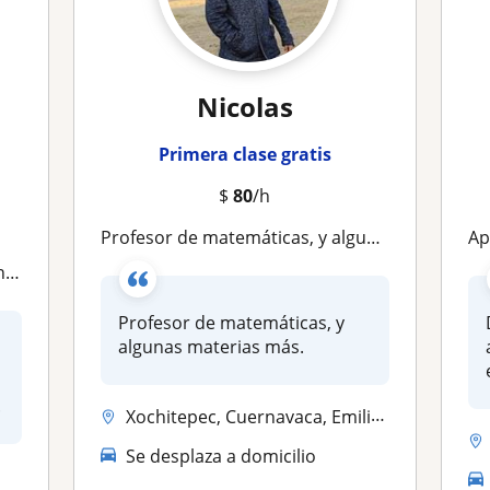
Nicolas
Primera clase gratis
$
80
/h
Profesor de matemáticas, y algunas materias más
Apre
as
Profesor de matemáticas, y
algunas materias más.
.
Xochitepec, Cuernavaca, Emiliano Zapata (Morelos), Jiutepec, Temixco
Se desplaza a domicilio