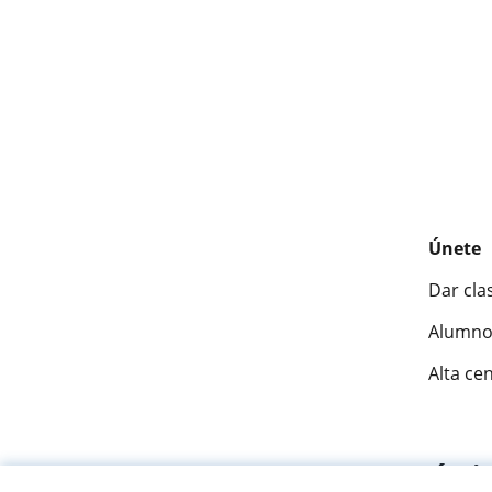
Únete
Dar cla
Alumno
Alta ce
Fantásti