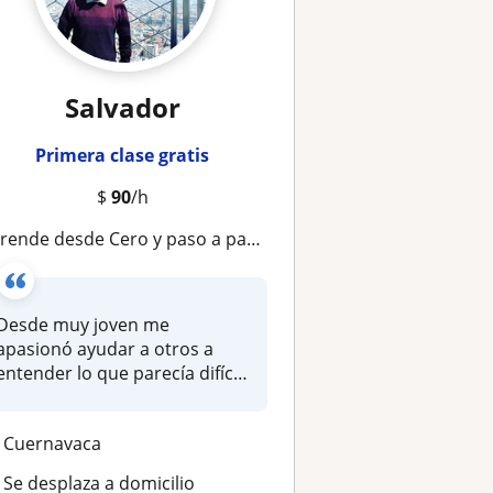
Salvador
Primera clase gratis
$
90
/h
nde desde Cero y paso a paso, para ser el mejor de tu clase. Maestro titulado en Ingeniería y con maestría
Desde muy joven me
apasionó ayudar a otros a
entender lo que parecía difícil.
Ser pr...
Cuernavaca
Se desplaza a domicilio