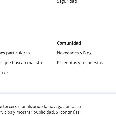
Seguridad
Comunidad
ses particulares
Novedades y Blog
s que buscan maestro
Preguntas y respuestas
ntros
ca
9,5/10
★★★★★
9,5/10
305915
opinion
de terceros, analizando la navegación para
vicios y mostrar publicidad. Si continúas