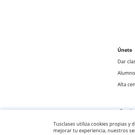
Únete
Dar cla
Alumno
Alta ce
Fantásti
Tusclases utiliza cookies propias y 
mejorar tu experiencia, nuestros ser
© 2007 - 2026 Tusclases.mx