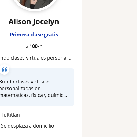
Alison Jocelyn
Primera clase gratis
$
100
/h
o clases virtuales personalizadas en matemáticas, física y química, adaptadas al nivel y ritmo de cada estudiante
Brindo clases virtuales
personalizadas en
matemáticas, física y química,
adaptadas a...
Tultitlán
Se desplaza a domicilio