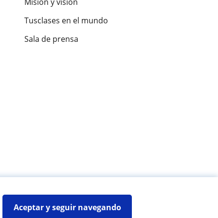
Misión y visión
Tusclases en el mundo
Sala de prensa
es de alumnos
Aceptar y seguir navegando
Mapa web:
Profesores particulares