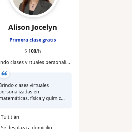
Alison Jocelyn
Primera clase gratis
$
100
/h
o clases virtuales personalizadas en matemáticas, física y química, adaptadas al nivel y ritmo de cada estudiante
Brindo clases virtuales
personalizadas en
matemáticas, física y química,
adaptadas a...
Tultitlán
Se desplaza a domicilio