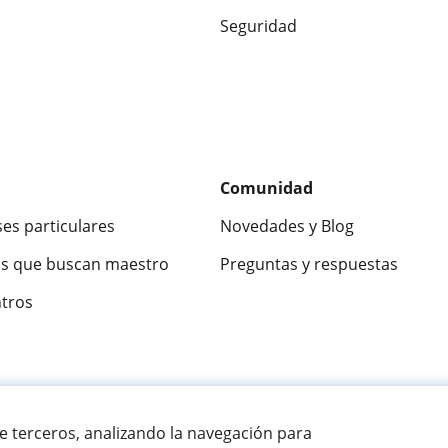
Seguridad
Comunidad
ses particulares
Novedades y Blog
s que buscan maestro
Preguntas y respuestas
ntros
ca
9,5/10
★★★★★
9,5/10
305915
opinion
de terceros, analizando la navegación para