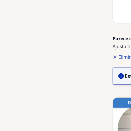
Parece 
Ajusta 
Elimin
Es