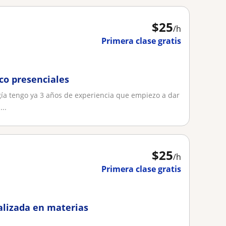
$
25
/h
Primera clase gratis
co presenciales
gía tengo ya 3 años de experiencia que empiezo a dar
..
$
25
/h
Primera clase gratis
alizada en materias