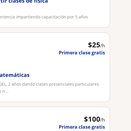
ir clases de física
eriencia impartiendo capacitación por 5 años
$
25
/h
Primera clase gratis
matemáticas
EL, 2 años dando clases presenciales particulares.
 n...
$
100
/h
Primera clase gratis