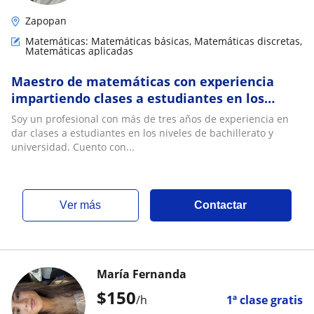
Zapopan
Matemáticas: Matemáticas básicas, Matemáticas discretas,
Matemáticas aplicadas
Maestro de matemáticas con experiencia
impartiendo clases a estudiantes en los
niveles de bachillerato y universidad
Soy un profesional con más de tres años de experiencia en
dar clases a estudiantes en los niveles de bachillerato y
universidad. Cuento con...
ver más
Contactar
María Fernanda
$
150
/h
1ª clase gratis