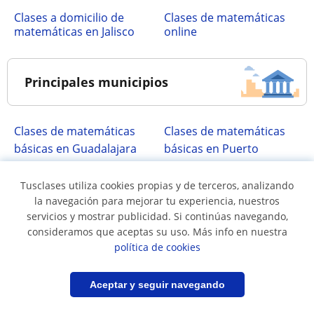
Clases a domicilio de
Clases de matemáticas
matemáticas en Jalisco
online
Principales municipios
Clases de matemáticas
Clases de matemáticas
básicas en Guadalajara
básicas en Puerto
Vallarta
Tusclases utiliza cookies propias y de terceros, analizando
Clases de matemáticas
Clases de matemáticas
la navegación para mejorar tu experiencia, nuestros
básicas en San Pedro
básicas en Tlajomulco
servicios y mostrar publicidad. Si continúas navegando,
Tlaquepaque
de Zúñiga
consideramos que aceptas su uso. Más info en nuestra
Clases de matemáticas
Clases de matemáticas
política de cookies
básicas en Tonalá
básicas en Zapopan
(Jalisco)
Filtrar
Guardar búsqueda
Aceptar y seguir navegando
Clases de matemáticas