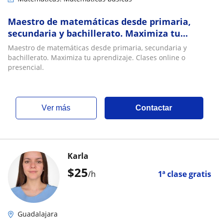
Maestro de matemáticas desde primaria,
secundaria y bachillerato. Maximiza tu
aprendizaje. Clases online o presencial
Maestro de matemáticas desde primaria, secundaria y
bachillerato. Maximiza tu aprendizaje. Clases online o
presencial.
ver más
Contactar
Karla
$
25
/h
1ª clase gratis
Guadalajara