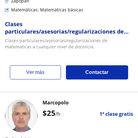
Zapopan
Matemáticas: Matemáticas básicas
Clases
particulares/asesorias/regularizaciones de
matematicas a cualquier nivel de docencia
Clases particulares/asesorias/regularizaciones de
matematicas a cualquier nivel de docencia.
ver más
Contactar
Marcopolo
$
25
/h
1ª clase gratis