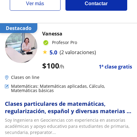
ver más
Contactar
Destacado
Vanessa
Profesor Pro
★
5.0
(2 valoraciones)
$
100
/h
1ª clase gratis
Clases on line
Matemáticas: Matemáticas aplicadas, Cálculo,
Matemáticas básicas
Clases particulares de matemáticas,
regularización, español y diversas materias a
nivel primaria, secundaria y preparatoria
Soy Ingeniera en Geociencias con experiencia en asesorías
académicas y apoyo educativo para estudiantes de primaria,
secundaria, preparator...