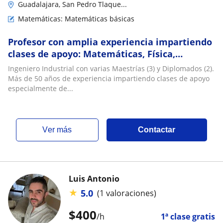
Guadalajara, San Pedro Tlaque...
Matemáticas: Matemáticas básicas
Profesor con amplia experiencia impartiendo
clases de apoyo: Matemáticas, Física,
Química, Desarrollo de Sistemas, Desarrollo
Ingeniero Industrial con varias Maestrías (3) y Diplomados (2).
Web, Inglés. Flexibilidad de horarios
Más de 50 años de experiencia impartiendo clases de apoyo
especialmente de...
ver más
Contactar
Luis Antonio
★
5.0
(1 valoraciones)
$
400
/h
1ª clase gratis