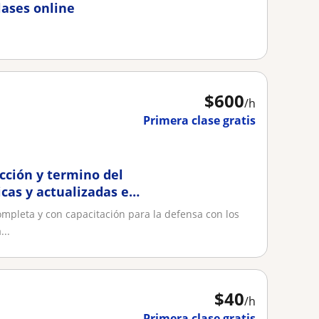
lases online
$
600
/h
Primera clase gratis
acción y termino del
as y actualizadas en
completa y con capacitación para la defensa con los
...
$
40
/h
Primera clase gratis