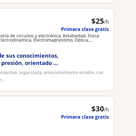
$
25
/h
Primera clase gratis
ría de circuitos y electrónica, Relatividad, Física
, Electrodinámica, Electromagnestimo, Óptica,
física
de sus conocimientos,
 presión, orientado a
proactiva, organizada, emocionalmente estable, con
...
$
30
/h
Primera clase gratis