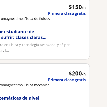
$
150
/h
Primera clase gratis
tromagnestimo, Física de fluidos
or estudiante de
sufrir: clases claras,
ra en Física y Tecnología Avanzada, y sé por
y l...
$
200
/h
Primera clase gratis
ctromagnestimo, Física mecánica
atemáticas de nivel