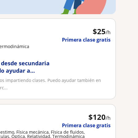
$
25
/h
Primera clase gratis
 Termodinámica
, desde secundaria
do ayudar a
años impartiendo clases. Puedo ayudar también en
c...
$
120
/h
Primera clase gratis
nestimo, Física mecánica, Física de fluidos,
culas, Óptica, Relatividad, Termodinámica