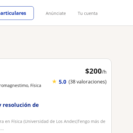
particulares
Anúnciate
Tu cuenta
$
200
/h
★
5.0
(38 valoraciones)
tromagnestimo, Física
y resolución de
ra en Física (Universidad de Los Andes)Tengo más de
..