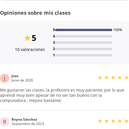
Opiniones sobre mis clases
5
100%
★
5
4
3
2
10 valoraciones
1
Jose
★
★
★
★
★
J
Junio de 2026
Me gustaron las clases, la profesora es muy paciente, por lo que
aprendi muy bien apesar de no ser tan bueno con la
computadora , mejore bastante.
Reyna Sánchez
★
★
★
★
★
R
Septiembre de 2023