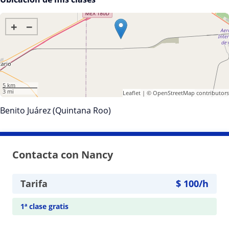
+
−
5 km
3 mi
Leaflet
| ©
OpenStreetMap
contributors
Benito Juárez (Quintana Roo)
Contacta con Nancy
Tarifa
$
100
/h
1ª clase gratis