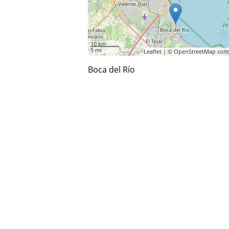
10 km
5 mi
Leaflet
| ©
OpenStreetMap
cont
Boca del Río