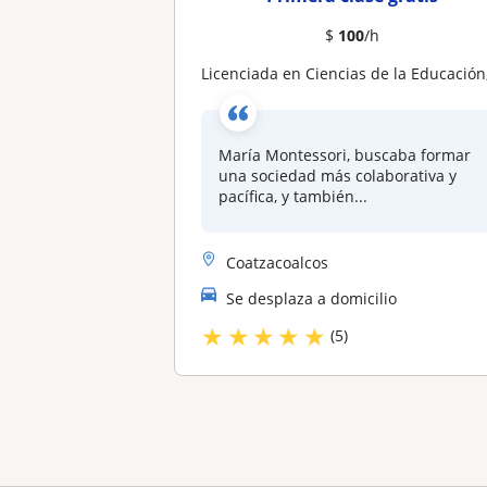
$
100
/h
Licenciada en Ciencias de la Educación, imparto clases de Geografía, Psicología, orientación educativa y alemán nivel bási
María Montessori, buscaba formar
una sociedad más colaborativa y
pacífica, y también...
Coatzacoalcos
Se desplaza a domicilio
★
★
★
★
★
(5)