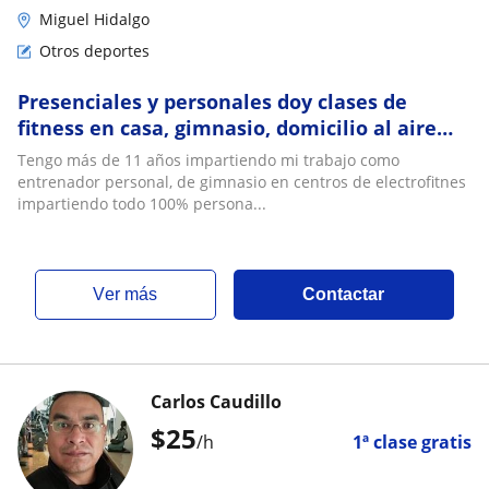
Miguel Hidalgo
Otros deportes
Presenciales y personales doy clases de
fitness en casa, gimnasio, domicilio al aire
libre donde gustes y sea más cómodo para
Tengo más de 11 años impartiendo mi trabajo como
ustedes. Todo es personal y siempre va
entrenador personal, de gimnasio en centros de electrofitnes
acompañado de tus objetivos
impartiendo todo 100% persona...
ver más
Contactar
Carlos Caudillo
$
25
/h
1ª clase gratis