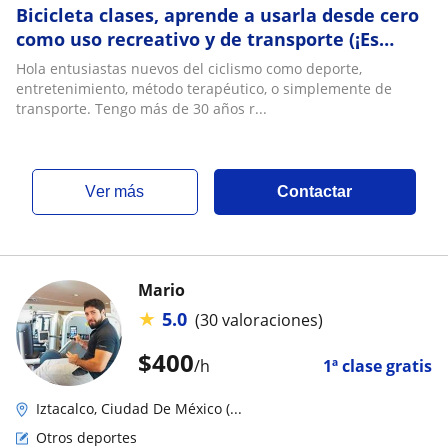
Bicicleta clases, aprende a usarla desde cero
como uso recreativo y de transporte (¡Es
genial!) Enseñamos sin caídas y con un méto
Hola entusiastas nuevos del ciclismo como deporte,
entretenimiento, método terapéutico, o simplemente de
transporte. Tengo más de 30 años r...
ver más
Contactar
Mario
★
5.0
(30 valoraciones)
$
400
/h
1ª clase gratis
Iztacalco, Ciudad De México (...
Otros deportes