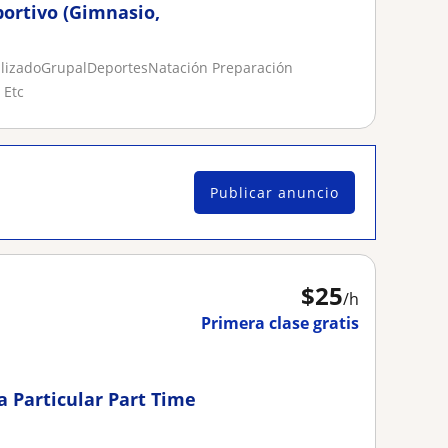
ortivo (Gimnasio,
alizadoGrupalDeportesNatación Preparación
 Etc
Publicar anuncio
$
25
/h
Primera clase gratis
a Particular Part Time