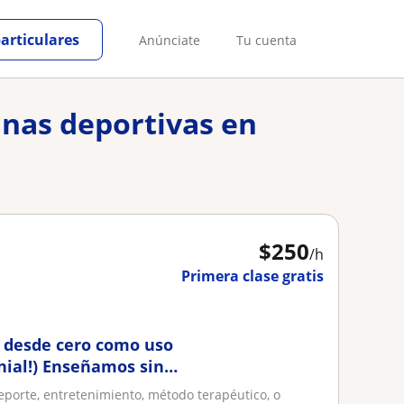
particulares
Anúnciate
Tu cuenta
inas deportivas en
$
250
/h
Primera clase gratis
a desde cero como uso
enial!) Enseñamos sin
eporte, entretenimiento, método terapéutico, o