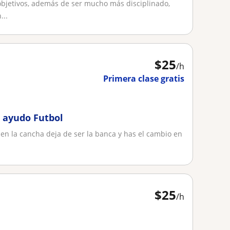
 objetivos, además de ser mucho más disciplinado,
...
$
25
/h
Primera clase gratis
e ayudo Futbol
r en la cancha deja de ser la banca y has el cambio en
$
25
/h