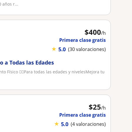
años r...
$
400
/h
Primera clase gratis
★
5.0
(30 valoraciones)
 a Todas las Edades
to Físico 🏋️‍♂️Para todas las edades y nivelesMejora tu
$
25
/h
Primera clase gratis
★
5.0
(4 valoraciones)