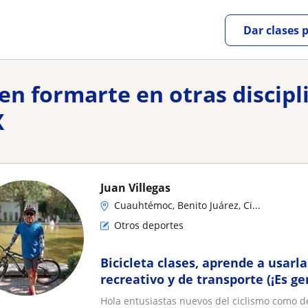
Dar clases 
n formarte en otras discipl
X
Juan Villegas
Cuauhtémoc, Benito Juárez, Ci...
Otros deportes
Bicicleta clases, aprende a usarl
recreativo y de transporte (¡Es g
caídas y con un méto
Hola entusiastas nuevos del ciclismo como d