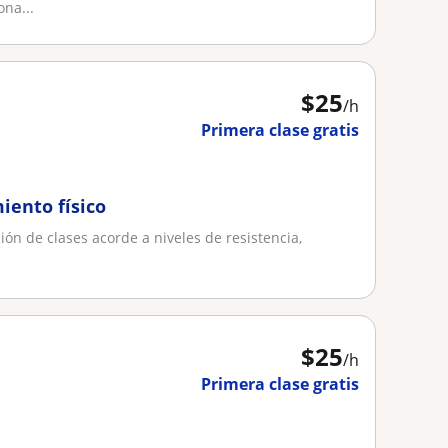
jetivos
na...
$
25
/h
Primera clase gratis
iento físico
ón de clases acorde a niveles de resistencia,
$
25
/h
Primera clase gratis