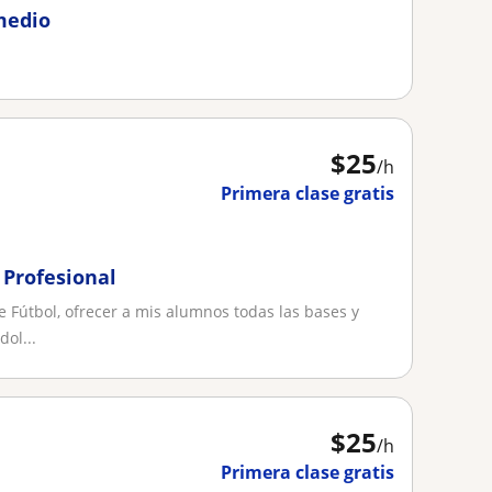
rmedio
$
25
/h
Primera clase gratis
 Profesional
e Fútbol, ofrecer a mis alumnos todas las bases y
ol...
$
25
/h
Primera clase gratis