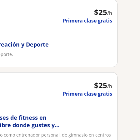
$
25
/h
Primera clase gratis
reación y Deporte
eporte.
$
25
/h
Primera clase gratis
ses de fitness en
libre donde gustes y
do es personal y
o como entrenador personal, de gimnasio en centros