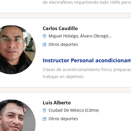
siempre va acompañado de tus ob
de electrofitnes impartiendo todo 100% perso
Carlos Caudillo
Miguel Hidalgo, Álvaro Obregó...
Otros deportes
Instructor Personal acondicionam
Clases de acondicionamiento físico, preparaci
trabajar en objetivos.
Luis Alberto
Ciudad De México (Cdmx)
Otros deportes