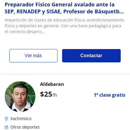
Preparador Físico General avalado ante la
SEP, RENADEP y SISAE, Profesor de Básquetbol
certificado NBA JR. COUCHES, Árbitro FMF
Impartición de clases de educación física, acondicionamiento
físico y deportes en general. Con una base pedagógica para
el correcto desarro...
ver más
Contactar
Aldebaran
$
25
/h
1ª clase gratis
Xochimilco
Otros deportes