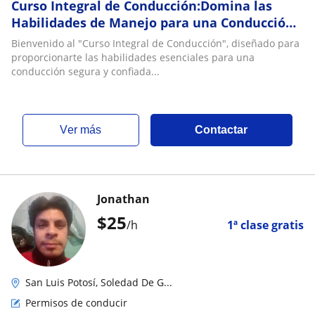
Curso Integral de Conducción:Domina las
Habilidades de Manejo para una Conducción
Segura y Confiada
Bienvenido al "Curso Integral de Conducción", diseñado para
proporcionarte las habilidades esenciales para una
conducción segura y confiada...
ver más
Contactar
Jonathan
$
25
/h
1ª clase gratis
San Luis Potosí, Soledad De G...
Permisos de conducir