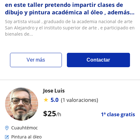
en este taller pretendo impartir clases de
dibujo y pintura académica al óleo , además
de procesos de grandes maestros
Soy artista visual , graduado de la academia nacional de arte
San Alejandro y el instituto superior de arte , e participado en
bienales de...
ver más
Contactar
Jose Luis
★
5.0
(1 valoraciones)
$
25
/h
1ª clase gratis
Cuauhtémoc
Pintura al óleo