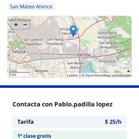
San Mateo Atenco
+
−
5 km
3 mi
Leaflet
| ©
OpenStreetMap
contributors
Contacta con Pablo.padilla lopez
Tarifa
$
25
/h
1ª clase gratis