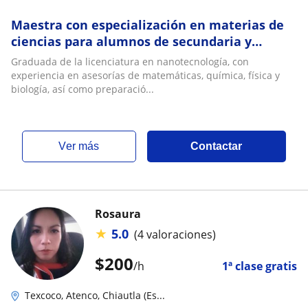
Maestra con especialización en materias de
ciencias para alumnos de secundaria y
preparatoria
Graduada de la licenciatura en nanotecnología, con
experiencia en asesorías de matemáticas, química, física y
biología, así como preparació...
ver más
Contactar
Rosaura
★
5.0
(4 valoraciones)
$
200
/h
1ª clase gratis
Texcoco, Atenco, Chiautla (Es...