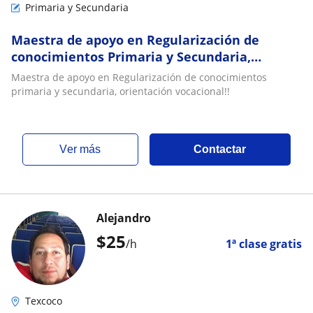
Primaria y Secundaria
Maestra de apoyo en Regularización de
conocimientos Primaria y Secundaria,
Educación Especial enfocada a niños TEA y
Maestra de apoyo en Regularización de conocimientos
Capacidades Diferentes; imparto Taller de
primaria y secundaria, orientación vocacional!!
Orientación Vocacional y aplicaciones de test
(para elegir carrera de acuerdo a su perfil)
ver más
Contactar
Alejandro
$
25
/h
1ª clase gratis
Texcoco