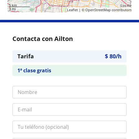
5 km
3 mi
Leaflet
| ©
OpenStreetMap
contributors
Contacta con Ailton
Tarifa
$
80
/h
1ª clase gratis