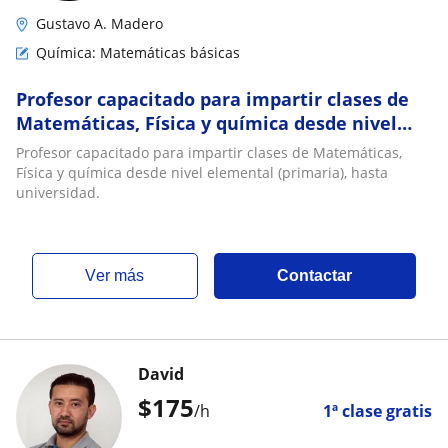
Gustavo A. Madero
Química: Matemáticas básicas
Profesor capacitado para impartir clases de
Matemáticas, Física y química desde nivel
elemental (primaria), hasta universidad
Profesor capacitado para impartir clases de Matemáticas,
Física y química desde nivel elemental (primaria), hasta
universidad.
ver más
Contactar
David
$
175
/h
1ª clase gratis