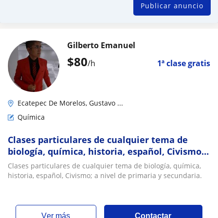
Publicar anuncio
Gilberto Emanuel
$
80
/h
1ª clase gratis
Ecatepec De Morelos, Gustavo ...
Química
Clases particulares de cualquier tema de
biología, química, historia, español, Civismo;
a nivel de primaria y secundaria
Clases particulares de cualquier tema de biología, química,
historia, español, Civismo; a nivel de primaria y secundaria.
ver más
Contactar