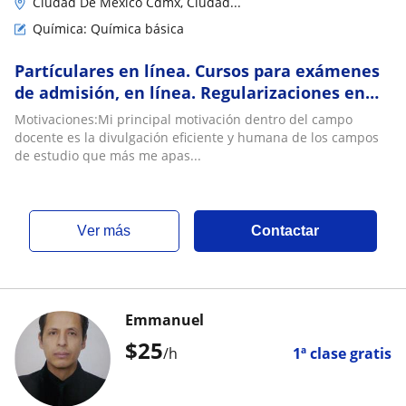
Ciudad De México Cdmx, Ciudad...
Química: Química básica
Partículares en línea. Cursos para exámenes
de admisión, en línea. Regularizaciones en
línea
Motivaciones:Mi principal motivación dentro del campo
docente es la divulgación eficiente y humana de los campos
de estudio que más me apas...
ver más
Contactar
Emmanuel
$
25
/h
1ª clase gratis