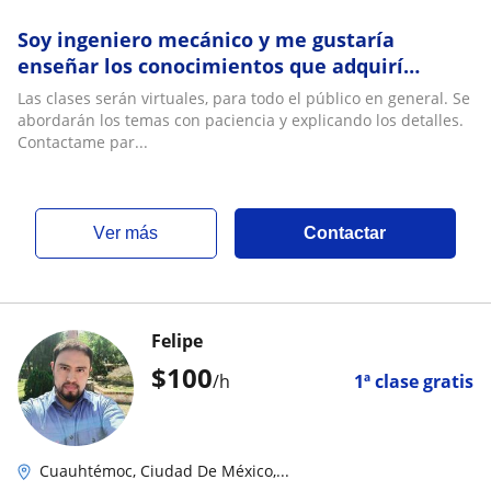
Soy ingeniero mecánico y me gustaría
enseñar los conocimientos que adquirí
durante mi carrera
Las clases serán virtuales, para todo el público en general. Se
abordarán los temas con paciencia y explicando los detalles.
Contactame par...
ver más
Contactar
Felipe
$
100
/h
1ª clase gratis
Cuauhtémoc, Ciudad De México,...