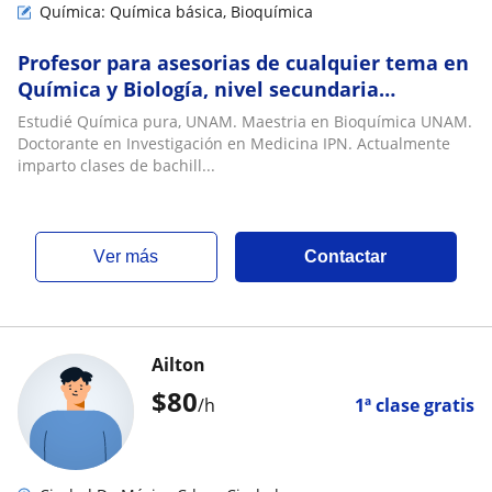
Química: Química básica, Bioquímica
Profesor para asesorias de cualquier tema en
Química y Biología, nivel secundaria
bachillerato y universidad. CLASES ONLINE Y
Estudié Química pura, UNAM. Maestria en Bioquímica UNAM.
PRESENCIAL
Doctorante en Investigación en Medicina IPN. Actualmente
imparto clases de bachill...
ver más
Contactar
Ailton
$
80
/h
1ª clase gratis