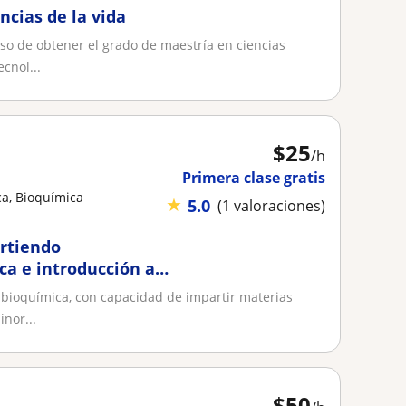
ncias de la vida
o de obtener el grado de maestría en ciencias
cnol...
$
25
/h
Primera clase gratis
ca, Bioquímica
★
5.0
(1 valoraciones)
artiendo
ca e introducción a
 bioquímica, con capacidad de impartir materias
nor...
$
50