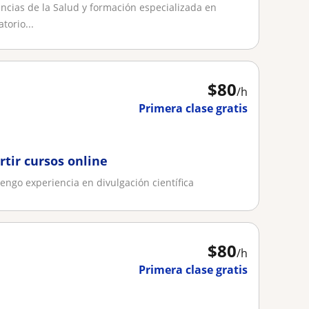
cias de la Salud y formación especializada en
torio...
$
80
/h
Primera clase gratis
tir cursos online
tengo experiencia en divulgación científica
$
80
/h
Primera clase gratis