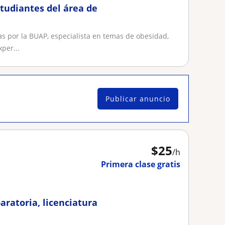
tudiantes del área de
 por la BUAP, especialista en temas de obesidad,
per...
Publicar anuncio
$
25
/h
Primera clase gratis
aratoria, licenciatura