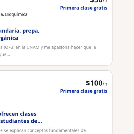
/h
Primera clase gratis
ca, Bioquímica
undaria, prepa,
rgánica
ca (QFB) en la UNAM y me apasiona hacer que la
que...
$
100
/h
Primera clase gratis
ofrecen clases
estudiantes de
ros s
ase se explican conceptos fundamentales de