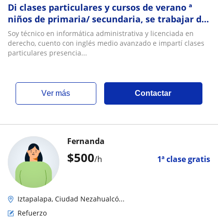
Di clases particulares y cursos de verano ª
niños de primaria/ secundaria, se trabajar de
la mano con ellos
Soy técnico en informática administrativa y licenciada en
derecho, cuento con inglés medio avanzado e impartí clases
particulares presencia...
ver más
Contactar
Fernanda
$
500
/h
1ª clase gratis
Iztapalapa, Ciudad Nezahualcó...
Refuerzo