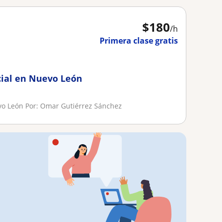
$
180
/h
Primera clase gratis
cial en Nuevo León
evo León Por: Omar Gutiérrez Sánchez