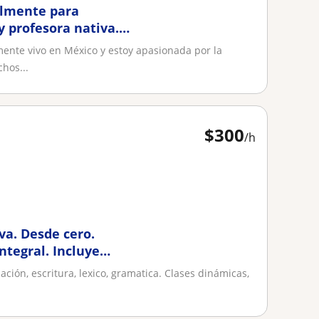
almente para
y profesora nativa.
manera fluida y
mente vivo en México y estoy apasionada por la
hos...
$
300
/h
va. Desde cero.
ntegral. Incluye
ción, escritura, lexico, gramatica. Clases dinámicas,