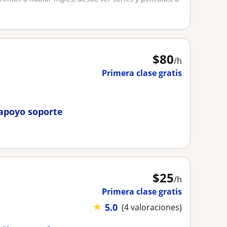
$
80
/h
Primera clase gratis
apoyo soporte
$
25
/h
Primera clase gratis
★
5.0
(4 valoraciones)