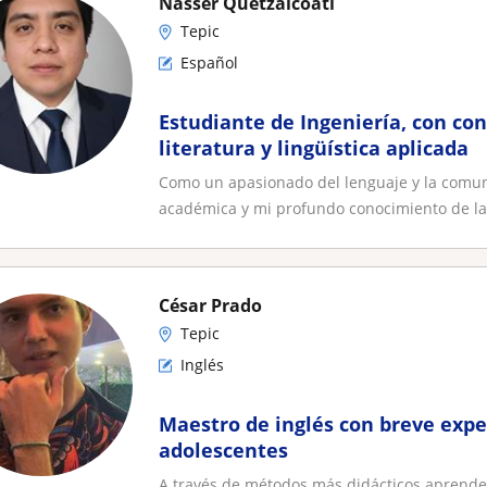
Nasser Quetzalcóatl
Tepic
Español
Estudiante de Ingeniería, con co
literatura y lingüística aplicada
Como un apasionado del lenguaje y la comun
académica y mi profundo conocimiento de la 
César Prado
Tepic
Inglés
Maestro de inglés con breve expe
adolescentes
A través de métodos más didácticos aprendere