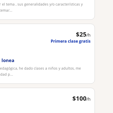
l tema , sus generalidades y/o características y
ema/...
$
25
/h
Primera clase gratis
n lonea
edagógica, he dado clases a niños y adultos, me
dad p...
$
100
/h