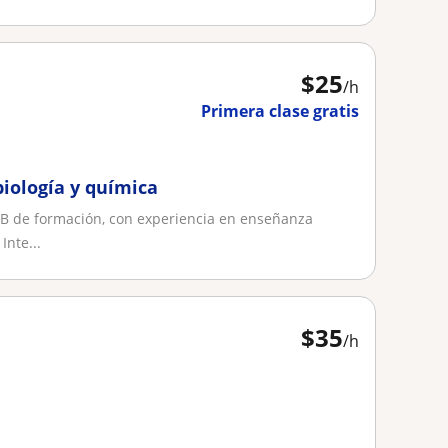
$
25
/h
Primera clase gratis
biología y química
QFB de formación, con experiencia en enseñanza
Inte...
$
35
/h