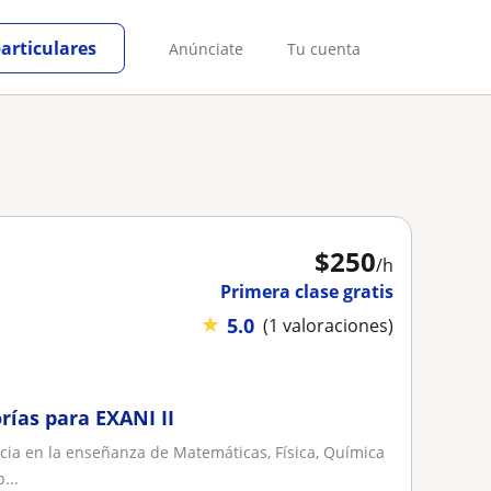
particulares
Anúnciate
Tu cuenta
$
250
/h
Primera clase gratis
★
5.0
(1 valoraciones)
rías para EXANI II
ia en la enseñanza de Matemáticas, Física, Química
...