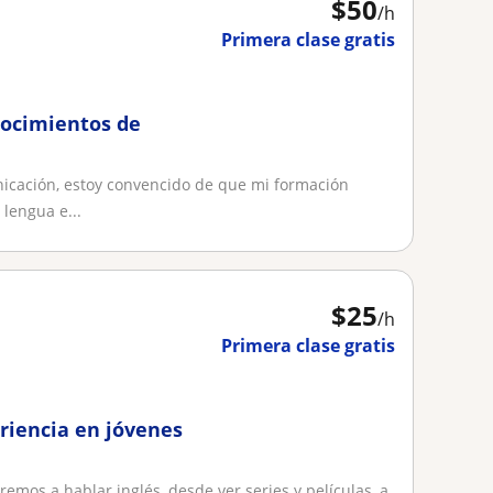
$
50
/h
Primera clase gratis
nocimientos de
icación, estoy convencido de que mi formación
lengua e...
$
25
/h
Primera clase gratis
riencia en jóvenes
mos a hablar inglés, desde ver series y películas, a