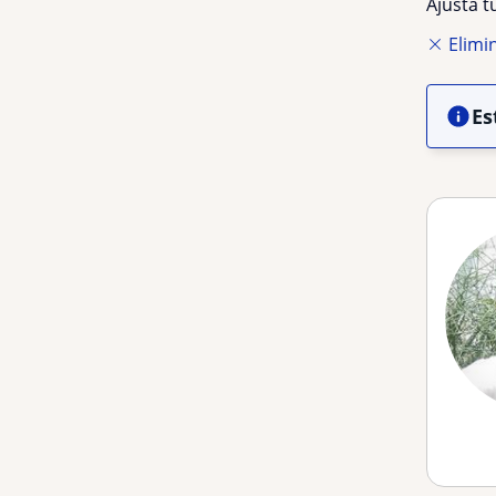
Ajusta 
Elimin
Es