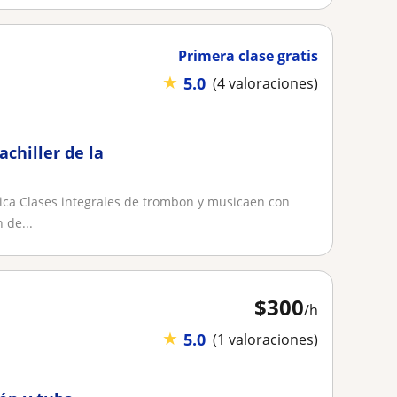
Primera clase gratis
★
5.0
(4 valoraciones)
chiller de la
ica Clases integrales de trombon y musicaen con
 de...
$
300
/h
★
5.0
(1 valoraciones)