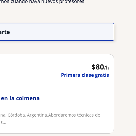
remos cuando haya nuevos profesores
arte
$
80
/h
Primera clase gratis
 en la colmena
ena, Córdoba, Argentina.Abordaremos técnicas de
s...