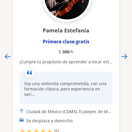
Pamela Estefanía
Primera clase gratis
$
300
/h
¡Cumple tu propósito de aprender a tocar este hermoso instrumento!
Soy una violinista comprometida, con una
formación clásica, pero experiencia en
vari...
Ciudad de México (CDMX), Ecatepec de Morelos, Gustavo A. Madero
Se desplaza a domicilio
★
★
★
★
★
(5)