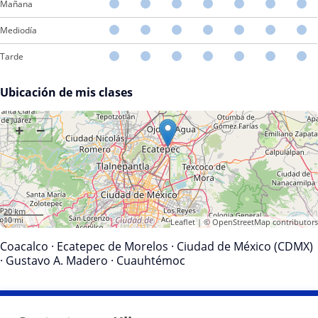
Mañana
Mediodía
Tarde
Ubicación de mis clases
+
−
20 km
10 mi
Leaflet
| ©
OpenStreetMap
contributors
Coacalco
·
Ecatepec de Morelos
·
Ciudad de México (CDMX)
·
Gustavo A. Madero
·
Cuauhtémoc