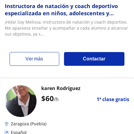
Instructora de natación y coach deportivo
especializada en niños, adolescentes y
adultos. Clases personalizadas
¡Hola! Soy Melissa, instructora de natación y coach deportivo.
Me apasiona enseñar y acompañar a cada alumno a alcanzar
sus objetivos, ya s...
ver más
Contactar
karen Rodríguez
$
60
/h
1ª clase gratis
Zaragoza (Puebla)
Español