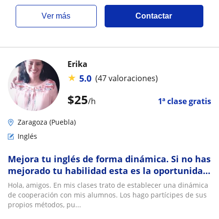
ver más
Contactar
Erika
★
5.0
(47 valoraciones)
$
25
/h
1ª clase gratis
Zaragoza (Puebla)
Inglés
Mejora tu inglés de forma dinámica. Si no has
mejorado tu habilidad esta es la oportunidad
perfecta
Hola, amigos. En mis clases trato de establecer una dinámica
de cooperación con mis alumnos. Los hago partícipes de sus
propios métodos, pu...