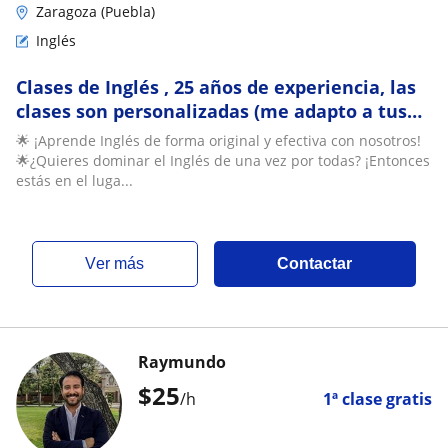
Zaragoza (Puebla)
Inglés
Clases de Inglés , 25 años de experiencia, las
clases son personalizadas (me adapto a tus
necesidades)
🌟 ¡Aprende Inglés de forma original y efectiva con nosotros!
🌟¿Quieres dominar el Inglés de una vez por todas? ¡Entonces
estás en el luga...
ver más
Contactar
Raymundo
$
25
/h
1ª clase gratis