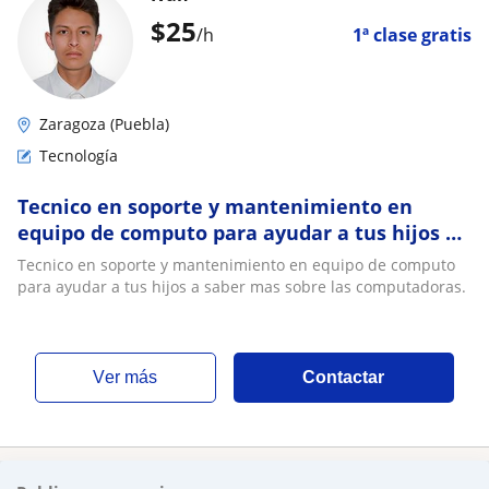
$
25
/h
1ª clase gratis
Zaragoza (Puebla)
Tecnología
Tecnico en soporte y mantenimiento en
equipo de computo para ayudar a tus hijos a
saber mas sobre las computadoras
Tecnico en soporte y mantenimiento en equipo de computo
para ayudar a tus hijos a saber mas sobre las computadoras.
ver más
Contactar