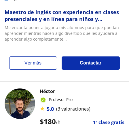
Maestro de inglés con experiencia en clases
presenciales y en línea para niños y
adolescentes
Me encanta poner a jugar a mis alumnos para que puedan
aprender mientras hacen algo divertido que les ayudará a
aprender algo completamente...
ver más
Contactar
Héctor
Profesor Pro
★
5.0
(3 valoraciones)
$
180
/h
1ª clase gratis