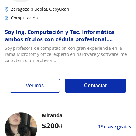
Zaragoza (Puebla), Ocoyucan
Computación
Soy Ing. Computación y Tec. Informática
ambos títulos con cédula profesional.
Imparto clases para distintos niveles
Soy profesora de computación con gran experiencia en la
académicos primaría, secundaria,
rama Microsoft y office, experto en hardware y software, me
bachillerato, licenciatura
caracterizo un profesor...
ver más
Contactar
Miranda
$
200
/h
1ª clase gratis