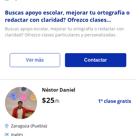
Buscas apoyo escolar, mejorar tu ortografía o
redactar con claridad? Ofrezco clases
particulares y personalizadas
Buscas apoyo escolar, mejorar tu ortografía o redactar con
claridad? Ofrezco clases particulares y personalizadas.
ver más
Contactar
Néstor Daniel
$
25
/h
1ª clase gratis
Zaragoza (Puebla)
Inglés