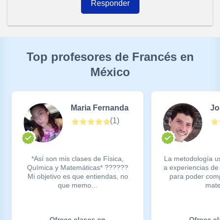
Responder
Top profesores de Francés en
México
Maria Fernanda
Jo
(
1
)
*Así son mis clases de Física,
La metodología u
Química y Matemáticas* ??????
a experiencias de 
Mi objetivo es que entiendas, no
para poder comp
que memo...
mater
Ofrece clases en
Ofrece c