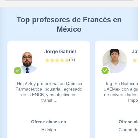
Top profesores de Francés en
México
Jorge Gabriel
Ja
(
5
)
¡Hola! Soy profesional en Química
Ing. En Biotecno
Farmacéutica Industrial, egresado
UAEMex con algun
de la ENCB, y mi objetivo es
de universidades
transf...
Impor
Ofrece clases en
Ofrece c
Hidalgo
Ciudad d