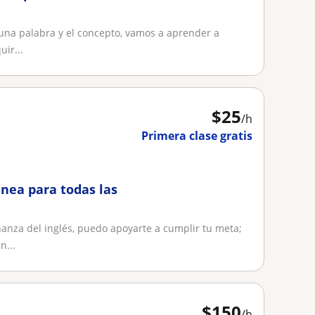
 una palabra y el concepto, vamos a aprender a
uir...
$
25
/h
Primera clase gratis
inea para todas las
nza del inglés, puedo apoyarte a cumplir tu meta;
n...
$
150
/h