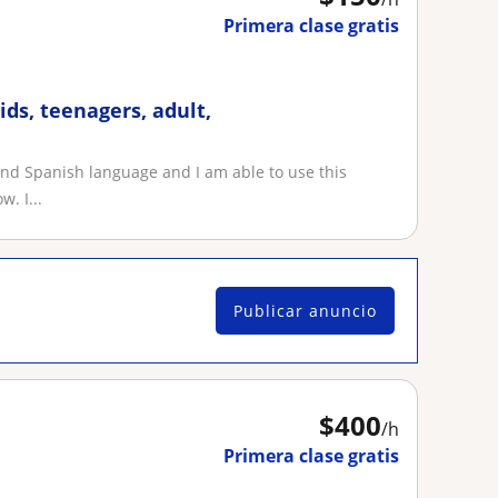
Primera clase gratis
ids, teenagers, adult,
and Spanish language and I am able to use this
. I...
Publicar anuncio
$
400
/h
Primera clase gratis