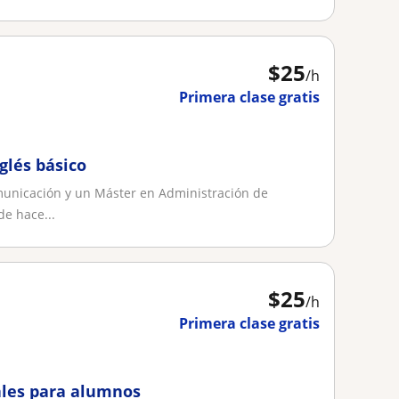
$
25
/h
Primera clase gratis
glés básico
municación y un Máster en Administración de
de hace...
$
25
/h
Primera clase gratis
iales para alumnos