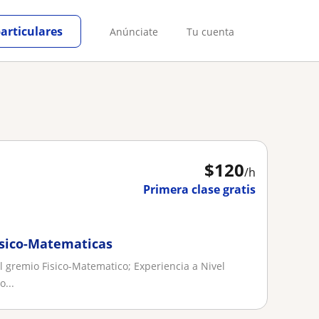
particulares
Anúnciate
Tu cuenta
$
120
/h
Primera clase gratis
isico-Matematicas
l gremio Fisico-Matematico; Experiencia a Nivel
o...