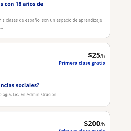
s con 18 años de
is clases de español son un espacio de aprendizaje
..
$
25
/h
Primera clase gratis
encias sociales?
ogía, Lic. en Administración,
$
200
/h