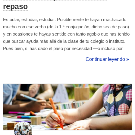
repaso
Estudiar, estudiar, estudiar. Posiblemente te hayan machacado
mucho con ese verbo (de la 1.ª conjugación, dicho sea de paso)
y en ocasiones te hayas sentido con tanto agobio que has tenido
que buscar ayuda más allá de la clase de tu colegio o instituto.
Pues bien, si has dado el paso por necesidad —o incluso por
capricho—, vas por muy buen camino: ahora puedes disfrutar de
Continuar leyendo »
varios beneficios de las clases de repaso. Estos son cuatro de
los más im...