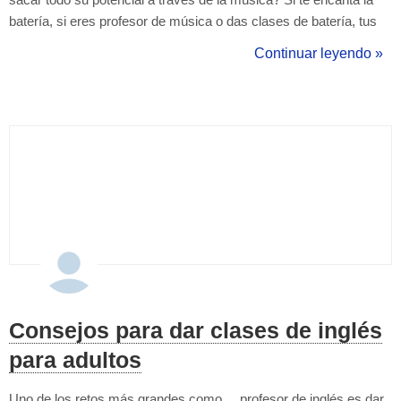
sacar todo su potencial a través de la música? Si te encanta la
batería, si eres profesor de música o das clases de batería, tus
conocimientos pueden ayudar a muchas personas a conseguir
Continuar leyendo »
sus objetivos. La batería es un instrumento muy especial y
desprende un aura mágica. ¿...
Consejos para dar clases de inglés
para adultos
Uno de los retos más grandes como profesor de inglés es dar